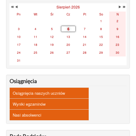
Sierpień 2026
Pn
Wt
Śr
Cz
Pt
So
N
1
2
6
3
4
5
7
8
9
10
11
12
13
14
15
16
17
18
19
20
21
22
23
24
25
26
27
28
29
30
31
Osiągnięcia
Osiągnięcia naszych uczniów
Wyniki egzaminów
Nasi absolwenci