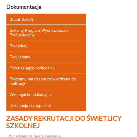
Dokumentacja
Statut Szkoły
Szkolny Program Wychowawczo-
Profilaktyczny
Procedury
Regulaminy
Obowiązujące podręczniki
Programy nauczania zatwierdzone do
realizacji
Wymagania edukacyjne
Deklaracja dostępności
ZASADY REKRUTACJI DO ŚWIETLICY
SZKOLNEJ
Wicedyrektor Beata Gawryluk