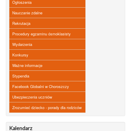
Ogłoszenia
Nauczanie zdalne
Rekrutacja
Procedury egzaminu ósmoklasisty
Wydarzenia
Konkursy
Ważne informacje
Stypendia
Facebook Globalni w Choroszczy
Ubezpieczenia uczniów
Zrozumieć dziecko - porady dla rodziców
Kalendarz